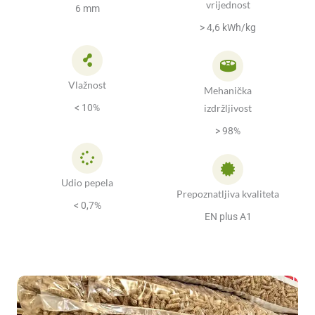
vrijednost
6 mm
> 4,6 kWh/kg
Vlažnost
Mehanička
izdržljivost
< 10%
> 98%
Udio pepela
Prepoznatljiva kvaliteta
< 0,7%
EN plus A1