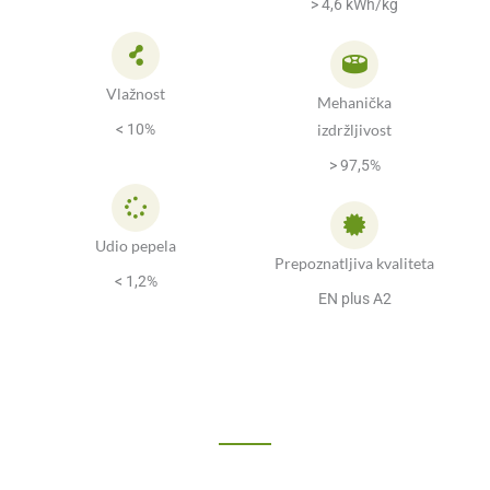
> 4,6 kWh/kg
Vlažnost
Mehanička
izdržljivost
< 10%
> 97,5%
Udio pepela
Prepoznatljiva kvaliteta
< 1,2%
EN plus A2