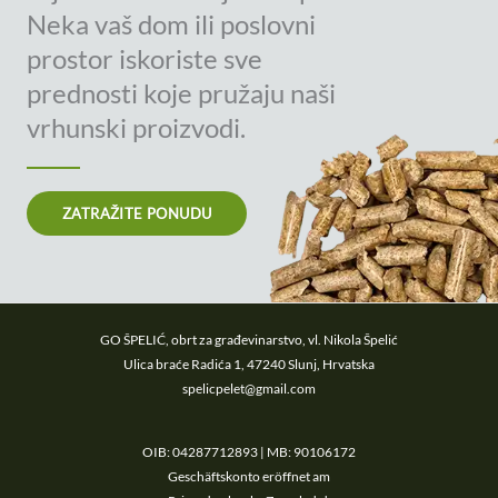
Neka vaš dom ili poslovni
prostor iskoriste sve
prednosti koje pružaju naši
vrhunski proizvodi.
ZATRAŽITE PONUDU
GO ŠPELIĆ, obrt za građevinarstvo, vl. Nikola Špelić
Ulica braće Radića 1, 47240 Slunj, Hrvatska
spelicpelet@gmail.com
OIB: 04287712893 | MB: 90106172
Geschäftskonto eröffnet am