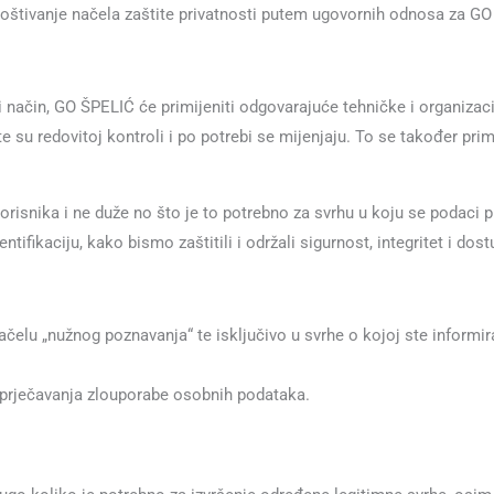
 poštivanje načela zaštite privatnosti putem ugovornih odnosa za G
 način, GO ŠPELIĆ će primijeniti odgovarajuće tehničke i organizaci
 su redovitoj kontroli i po potrebi se mijenjaju. To se također pri
risnika i ne duže no što je to potrebno za svrhu u koju se podaci pri
ntifikaciju, kako bismo zaštitili i održali sigurnost, integritet i do
elu „nužnog poznavanja“ te isključivo u svrhe o kojoj ste informira
 sprječavanja zlouporabe osobnih podataka.