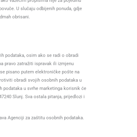
ako važećim propisima nije za pojedinu
povuče. U slučaju odbijenih ponuda, gdje
odmah obrisani.
vih podataka, osim ako se radi o obradi
 pravo zatražiti ispravak ili izmjenu
 se pisano putem elektroničke pošte na
rotiviti obradi svojih osobnih podataka u
ih podataka u svrhe marketinga korisnik će
47240 Slunj. Sva ostala pitanja, prijedlozi i
va Agenciji za zaštitu osobnih podataka.