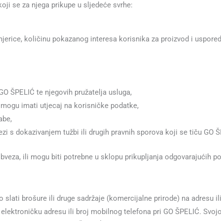
oji se za njega prikupe u sljedeće svrhe:
imjerice, količinu pokazanog interesa korisnika za proizvod i uspore
GO ŠPELIĆ te njegovih pružatelja usluga,
 mogu imati utjecaj na korisničke podatke,
abe,
ezi s dokazivanjem tužbi ili drugih pravnih sporova koji se tiču GO 
obveza, ili mogu biti potrebne u sklopu prikupljanja odgovarajućih p
lati brošure ili druge sadržaje (komercijalne prirode) na adresu ili 
u elektroničku adresu ili broj mobilnog telefona pri GO ŠPELIĆ. Svoj