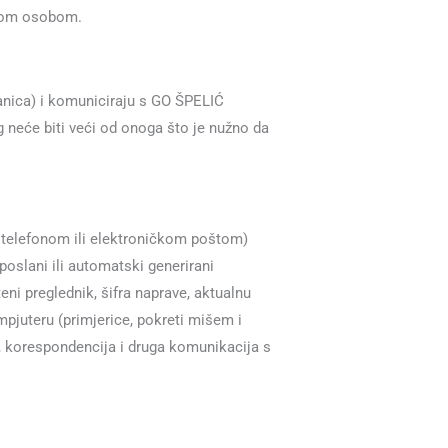
čkom osobom.
anica) i komuniciraju s GO ŠPELIĆ
g neće biti veći od onoga što je nužno da
, telefonom ili elektroničkom poštom)
 poslani ili automatski generirani
eni preglednik, šifra naprave, aktualnu
mpjuteru (primjerice, pokreti mišem i
e), korespondencija i druga komunikacija s