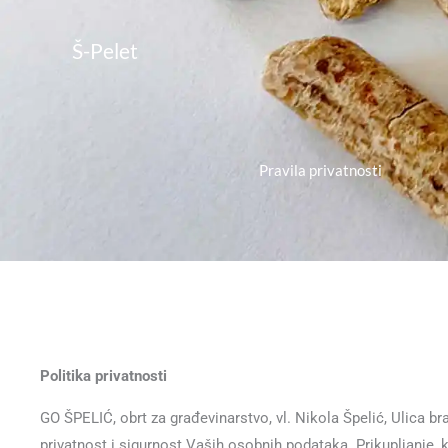
Skip
to
Š-Pelet
content
Pravila privatnosti
Politika privatnosti
GO ŠPELIĆ, obrt za građevinarstvo, vl. Nikola Špelić, Ulica 
privatnost i sigurnost Vaših osobnih podataka. Prikupljanje,