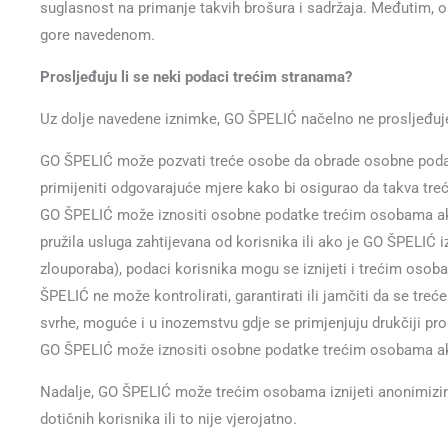
suglasnost na primanje takvih brošura i sadržaja. Međutim, oni
gore navedenom.
Prosljeđuju li se neki podaci trećim stranama?
Uz dolje navedene iznimke, GO ŠPELIĆ načelno ne prosljeđu
GO ŠPELIĆ može pozvati treće osobe da obrade osobne podatke 
primijeniti odgovarajuće mjere kako bi osigurao da takva tre
GO ŠPELIĆ može iznositi osobne podatke trećim osobama ako n
pružila usluga zahtijevana od korisnika ili ako je GO ŠPELIĆ iz
zlouporaba), podaci korisnika mogu se iznijeti i trećim osob
ŠPELIĆ ne može kontrolirati, garantirati ili jamčiti da se tre
svrhe, moguće i u inozemstvu gdje se primjenjuju drukčiji pro
GO ŠPELIĆ može iznositi osobne podatke trećim osobama ak
Nadalje, GO ŠPELIĆ može trećim osobama iznijeti anonimizir
dotičnih korisnika ili to nije vjerojatno.