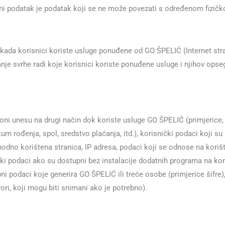
mni podatak je podatak koji se ne može povezati s određenom fizi
kada korisnici koriste usluge ponuđene od GO ŠPELIĆ (Internet str
anje svrhe radi koje korisnici koriste ponuđene usluge i njihov opse
 oni unesu na drugi način dok koriste usluge GO ŠPELIĆ (primjerice
um rođenja, spol, sredstvo plaćanja, itd.), korisnički podaci koji su
thodno korištena stranica, IP adresa, podaci koji se odnose na korišt
ijski podaci ako su dostupni bez instalacije dodatnih programa na ko
osobni podaci koje generira GO ŠPELIĆ ili treće osobe (primjerice šifr
ori, koji mogu biti snimani ako je potrebno).