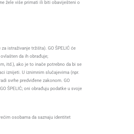
žele više primati ili biti obaviješteni o
za istraživanje tržišta). GO ŠPELIĆ će
ovlašten da ih obrađuje;
itd.), ako je to inače potrebno da bi se
aci iznijeti. U iznimnim slučajevima (npr.
i radi svrhe predviđene zakonom. GO
na GO ŠPELIĆ; oni obrađuju podatke u svoje
rećim osobama da saznaju identitet