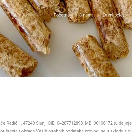
Početna
O nama
Drvni pelet
brače Radić 1, 47240 Slunj, OIB: 04287712893, MB: 90106172 (u dalj
 korištenje i obrada Vaših osobnih podataka provodi se u skladu s 