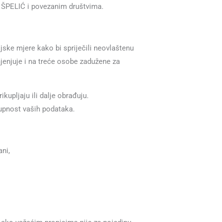
O ŠPELIĆ i povezanim društvima.
jske mjere kako bi spriječili neovlaštenu
mjenjuje i na treće osobe zadužene za
kupljaju ili dalje obrađuju.
stupnost vaših podataka.
ni,