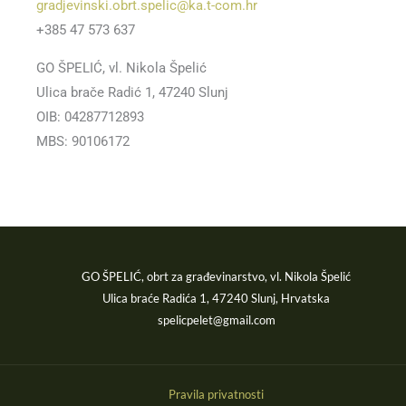
gradjevinski.obrt.spelic@ka.t-com.hr
+385 47 573 637
GO ŠPELIĆ, vl. Nikola Špelić
Ulica brače Radić 1, 47240 Slunj
OIB: 04287712893
MBS: 90106172
GO ŠPELIĆ, obrt za građevinarstvo, vl. Nikola Špelić
Ulica braće Radića 1, 47240 Slunj, Hrvatska
spelicpelet@gmail.com
Pravila privatnosti