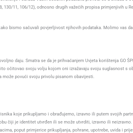
, 130/11, 106/12), odnosno drugih važećih propisa primjenjivih u Rep
 kako bismo sačuvali povjerljivost njihovih podataka. Molimo vas da
ljno daju. Smatra se da je prihvaćanjem Uvjeta korištenja GO ŠPELIĆ
izričito očitovao svoju volju kojom oni izražavaju svoju suglasnost 
a može povući svoju privolu pisanom obavijesti.
isnika koje prikupljamo i obrađujemo, izravno ili putem svojih partn
čiji je identitet utvrđen ili se može utvrditi, izravno ili neizravno.
cima, poput primjerice prikupljanja, pohrane, upotrebe, uvida i pri