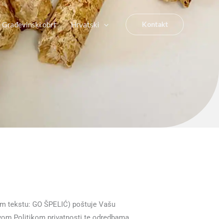
Građevinski obrt
Hrvatski
Kontakt
njem tekstu: GO ŠPELIĆ) poštuje Vašu
ovom Politikom privatnosti te odredbama