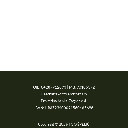
OIB: 04287712893 | MB: 90106172
Geschäftskonto eröffnet am
Privredna banka Zagreb d.d.
IBAN: HR8723400091560465696
Copyright © 2026 | GO ŠPELIĆ