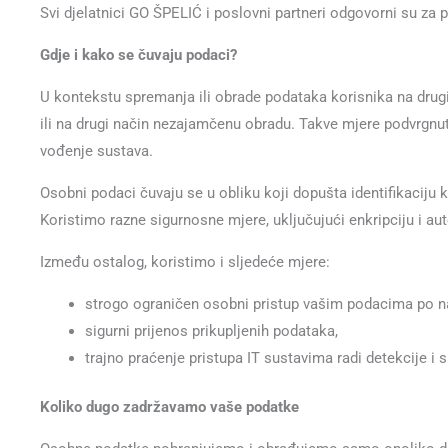
Svi djelatnici GO ŠPELIĆ i poslovni partneri odgovorni su za
Gdje i kako se čuvaju podaci?
U kontekstu spremanja ili obrade podataka korisnika na drugi
ili na drugi način nezajamčenu obradu. Takve mjere podvrgnute
vođenje sustava.
Osobni podaci čuvaju se u obliku koji dopušta identifikaciju ko
Koristimo razne sigurnosne mjere, uključujući enkripciju i aute
Između ostalog, koristimo i sljedeće mjere:
strogo ograničen osobni pristup vašim podacima po nač
sigurni prijenos prikupljenih podataka,
trajno praćenje pristupa IT sustavima radi detekcije i
Koliko dugo zadržavamo vaše podatke