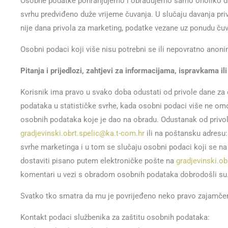
Osobne podatke pohranjujemo i obrađujemo samo onoliko dugo
svrhu predviđeno duže vrijeme čuvanja. U slučaju davanja pr
nije dana privola za marketing, podatke vezane uz ponudu čuva
Osobni podaci koji više nisu potrebni se ili nepovratno anonim
Pitanja i prijedlozi, zahtjevi za informacijama, ispravkama il
Korisnik ima pravo u svako doba odustati od privole dane za 
podataka u statističke svrhe, kada osobni podaci više ne omo
osobnih podataka koje je dao na obradu. Odustanak od privol
gradjevinski.obrt.spelic@ka.t-com.hr
ili na poštansku adresu:
svrhe marketinga i u tom se slučaju osobni podaci koji se na
dostaviti pisano putem elektroničke pošte na
gradjevinski.ob
komentari u vezi s obradom osobnih podataka dobrodošli su
Svatko tko smatra da mu je povrijeđeno neko pravo zajamčen
Kontakt podaci službenika za zaštitu osobnih podataka: