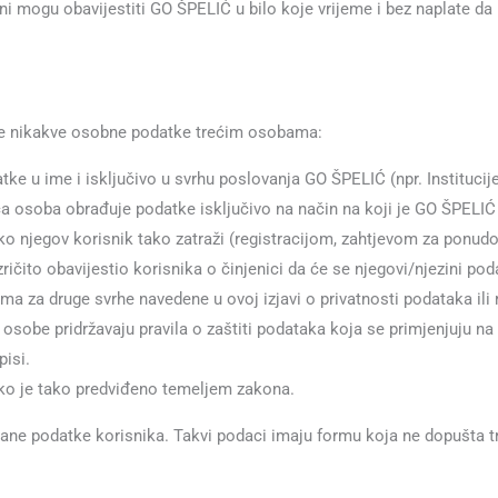
 mogu obavijestiti GO ŠPELIĆ u bilo koje vrijeme i bez naplate da ne 
je nikakve osobne podatke trećim osobama:
u ime i isključivo u svrhu poslovanja GO ŠPELIĆ (npr. Institucije 
ća osoba obrađuje podatke isključivo na način na koji je GO ŠPELIĆ 
jegov korisnik tako zatraži (registracijom, zahtjevom za ponudom, 
ričito obavijestio korisnika o činjenici da će se njegovi/njezini pod
ama za druge svrhe navedene u ovoj izjavi o privatnosti podataka il
će osobe pridržavaju pravila o zaštiti podataka koja se primjenjuju 
pisi.
o je tako predviđeno temeljem zakona.
ane podatke korisnika. Takvi podaci imaju formu koja ne dopušta t