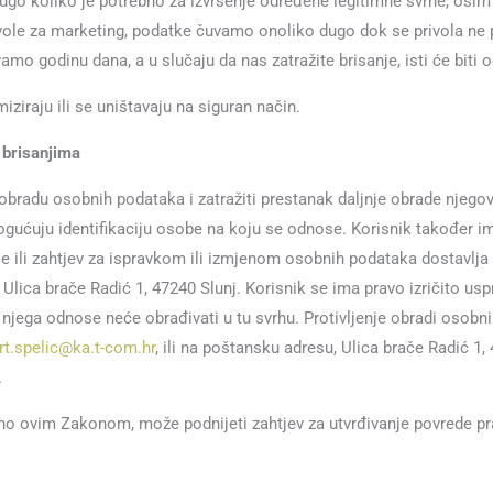
 koliko je potrebno za izvršenje određene legitimne svrhe, osim 
ivole za marketing, podatke čuvamo onoliko dugo dok se privola ne 
mo godinu dana, a u slučaju da nas zatražite brisanje, isti će biti 
iziraju ili se uništavaju na siguran način.
i brisanjima
obradu osobnih podataka i zatražiti prestanak daljnje obrade njego
gućuju identifikaciju osobe na koju se odnose. Korisnik također ima
e ili zahtjev za ispravkom ili izmjenom osobnih podataka dostavlja
 Ulica brače Radić 1, 47240 Slunj. Korisnik se ima pravo izričito usp
 njega odnose neće obrađivati u tu svrhu. Protivljenje obradi osobn
rt.spelic@ka.t-com.hr
, ili na poštansku adresu, Ulica brače Radić 1, 
.
o ovim Zakonom, može podnijeti zahtjev za utvrđivanje povrede pra